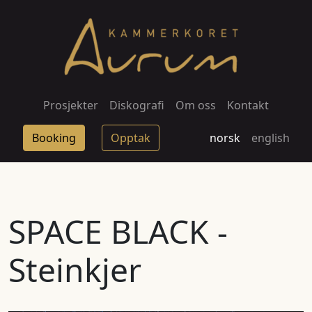
Prosjekter
Diskografi
Om oss
Kontakt
Booking
Opptak
norsk
english
SPACE BLACK -
Steinkjer