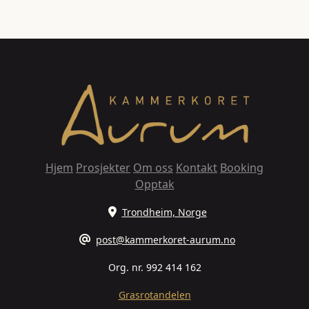
Hjem
Prosjekter
Om oss
Kontakt
Booking
Opptak
Trondheim, Norge
post@kammerkoret-aurum.no
Org. nr. 992 414 162
Grasrotandelen